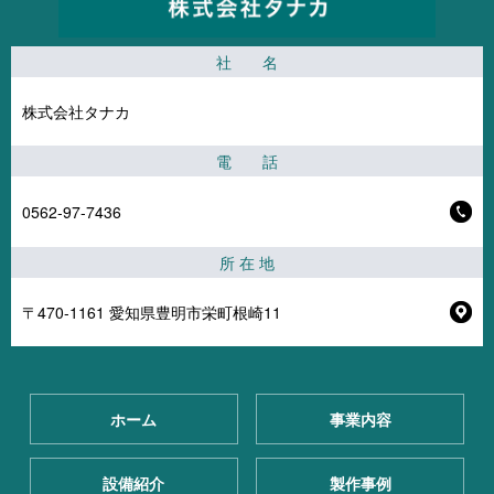
社 名
株式会社タナカ
電 話
0562-97-7436
所 在 地
〒470-1161 愛知県豊明市栄町根崎11
ホーム
事業内容
設備紹介
製作事例