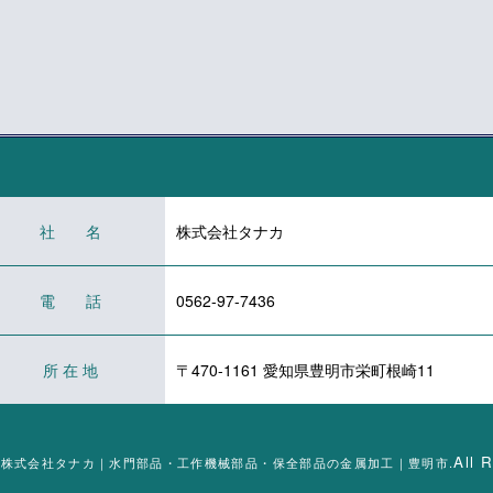
社 名
株式会社タナカ
電 話
0562-97-7436
所 在 地
〒470-1161 愛知県豊明市栄町根崎11
All 
C) 2026株式会社タナカ｜水門部品・工作機械部品・保全部品の金属加工｜豊明市.