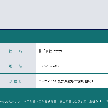
社 名
株式会社タナカ
電 話
0562-97-7436
所 在 地
〒470-1161 愛知県豊明市栄町根崎11
All 
C) 2026株式会社タナカ｜水門部品・工作機械部品・保全部品の金属加工｜豊明市.